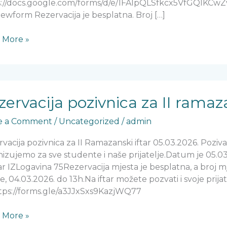
s://docs.google.com/forms/d/e/1FAIpQLSfkcx5VfGQI
ewform Rezervacija je besplatna. Broj […]
 More »
vacija
nica
zervacija pozivnica za II ramaza
e a Comment
/
Uncategorized
/
admin
zanski
vacija pozivnica za II Ramazanski iftar 05.03.2026. Poziva
izujemo za sve studente i naše prijatelje.Datum je 05.03
.2026.
r IZLogavina 75Rezervacija mjesta je besplatna, a broj mj
de, 04.03.2026. do 13h.Na iftar možete pozvati i svoje prijat
ttps://forms.gle/a3JJxSxs9KazjWQ77
 More »