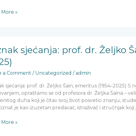
nje
 More »
znak sjećanja: prof. dr. Željko 
nja:
25)
e a Comment
/
Uncategorized
/
admin
o
k sjećanja: prof. dr. Željko Šain, emeritus (1954–2025) 
itus
vanjem, opraštamo se od profesora dr. Željka Šaina – vel
–
nitog duha koji je čitav svoj život posvetio znanju, stud
)
znat je kao izuzetan predavač, istraživač i stručnjak koji
 More »