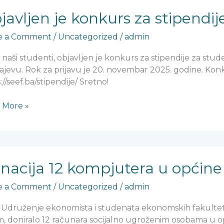
ljen
javljen je konkurs za stipendi
urs
e a Comment
/
Uncategorized
/
admin
ndije
 naši studenti, objavljen je konkurs za stipendije za s
-
ajevu. Rok za prijavu je 20. novembar 2025. godine. Konk
://seef.ba/stipendije/ Sretno!
 More »
ija
nacija 12 kompjutera u općine 
jutera
e a Comment
/
Uncategorized
/
admin
ne
 Udruženje ekonomista i studenata ekonomskih fakultet
uški
m, doniralo 12 računara socijalno ugroženim osobama u o