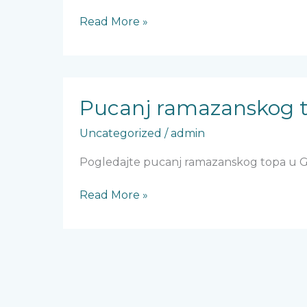
Read More »
Pucanj
ramazanskog
Pucanj ramazanskog 
topa
Uncategorized
/
admin
u
Glamoču
Pogledajte pucanj ramazanskog topa u Gl
Read More »