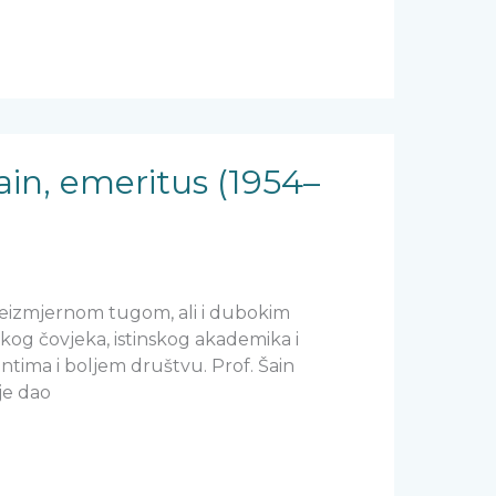
Šain, emeritus (1954–
S neizmjernom tugom, ali i dubokim
ikog čovjeka, istinskog akademika i
entima i boljem društvu. Prof. Šain
 je dao