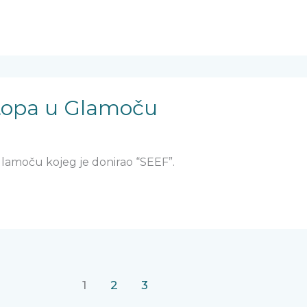
topa u Glamoču
amoču kojeg je donirao “SEEF”.
1
2
3