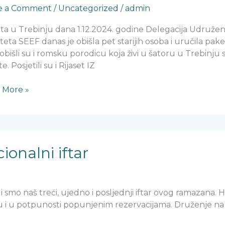
e a Comment
/
Uncategorized
/
admin
ta u Trebinju dana 1.12.2024. godine Delegacija Udruže
teta SEEF danas je obišla pet starijih osoba i uručila pak
obišli su i romsku porodicu koja živi u šatoru u Trebinju s
. Posjetili su i Rijaset IZ
 More »
ionalni iftar
li smo naš treći, ujedno i posljednji iftar ovog ramazana.
u i u potpunosti popunjenim rezervacijama. Druženje na t