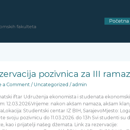
Početna
omskih fakulteta
vacija
nica
zervacija pozivnica za III ramaz
e a Comment
/
Uncategorized
/
admin
zanski
atski iftar Udruženja ekonomista i studenata ekonomsk
m: 12.03.2026.Vrijeme: nakon akšam namaza, akšam kla
.2026.
aLokacija: Studentski centar IZ BIH, SarajevoMjesto: Loga
e svoju pozivnicu do 11.03.2026. do 13h Svi studenti su d
e, kao i prijatelji našeg džemata. Link za rezervacije: