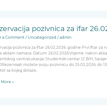
vacija
nica
zervacija pozivnica za ifar 26.
e a Comment
/
Uncategorized
/
admin
.2026.
vacija pozivnica za iftar 26.02.2026. godine Prvi iftar za n
ne
ije akšam namaza. Datum: 26.02.2026.Vrijeme: nakon ak
ntskog centraLokacija: Studentski centar IZ BIH, Saraje
Rezervisati možete svoju pozivnicu do 25.02.2026. do 13
tet sa kojeg dolaze,
 More »