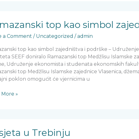
zanski
mazanski top kao simbol zajed
e a Comment
/
Uncategorized
/
admin
ol
ništva
zanski top kao simbol zajedništva i podrške – Udruženj
teta SEEF doniralo Ramazanski top Medžlisu Islamske za
ške
ne, Udruženje ekonomista i studenata ekonomskih fakult
anski top Medžlisu Islamske zajednice Vlasenica, džemat
jni poklon omogućit će vjernicima u
 More »
ta
sjeta u Trebinju​
nju​