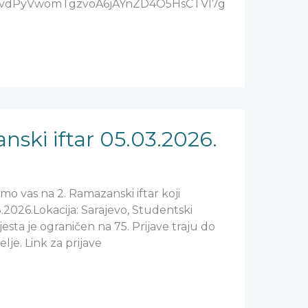
KCwZvdPyVwomTgzvoA6jAYnZD4O5HsCTVl7g
nski iftar 05.03.2026.
mo vas na 2. Ramazanski iftar koji
.2026.Lokacija: Sarajevo, Studentski
esta je ograničen na 75. Prijave traju do
elje. Link za prijave