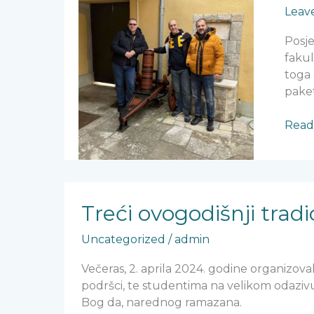
Leav
Posje
fakul
toga 
pakete
Read
Treći
ovogodišnji
Treći ovogodišnji tradic
tradicionalni
Uncategorized
/
admin
iftar
Večeras, 2. aprila 2024. godine organizova
podršci, te studentima na velikom odaziv
Bog da, narednog ramazana.