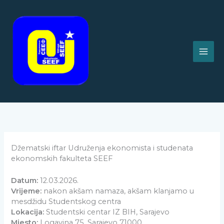
Skip
to
content
Džematski iftar Udruženja ekonomista i studenata
ekonomskih fakulteta SEEF
Datum:
12.03.2026.
Vrijeme:
nakon akšam namaza, akšam klanjamo u
mesdžidu Studentskog centra
Lokacija:
Studentski centar IZ BIH, Sarajevo
Mjesto:
Logavina 75, Sarajevo 71000