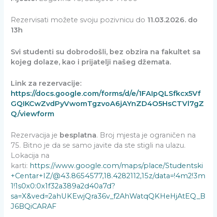
Rezervisati možete svoju pozivnicu do
11.03.2026. do
13h
Svi studenti su dobrodošli, bez obzira na fakultet sa
kojeg dolaze, kao i prijatelji našeg džemata.
Link za rezervacije:
https://docs.google.com/forms/d/e/1FAIpQLSfkcx5Vf
GQIKCwZvdPyVwomTgzvoA6jAYnZD4O5HsCTVl7gZ
Q/viewform
Rezervacija je
besplatna
. Broj mjesta je ograničen na
75. Bitno je da se samo javite da ste stigli na ulazu.
Lokacija na
karti:
https://www.google.com/maps/place/Studentski
+Centar+IZ/@43.8654577,18.4282112,15z/data=!4m2!3m
1!1s0x0:0x1f32a389a2d40a7d?
sa=X&ved=2ahUKEwjQra36v_f2AhWatqQKHeHjAtEQ_B
J6BQiCARAF