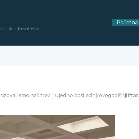
Početna
omskih fakulteta
zovali smo naš treći i ujedno posljednji ovogodišnji iftar