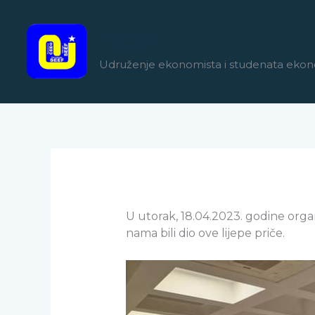
Skip
to
SEEF
content
Udruženje ekonomista i studenata ekon
U utorak, 18.04.2023. godine organi
nama bili dio ove lijepe priče.